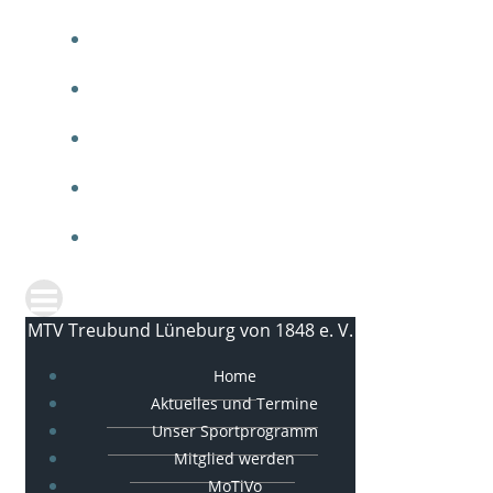
ARBEITEN BEIM MTV
MTV SPORTGALA
IMPRESSUM
DATENSCHUTZ
KONTAKT
MTV Treubund Lüneburg von 1848 e. V.
Home
Aktuelles und Termine
Unser Sportprogramm
Mitglied werden
MoTiVo