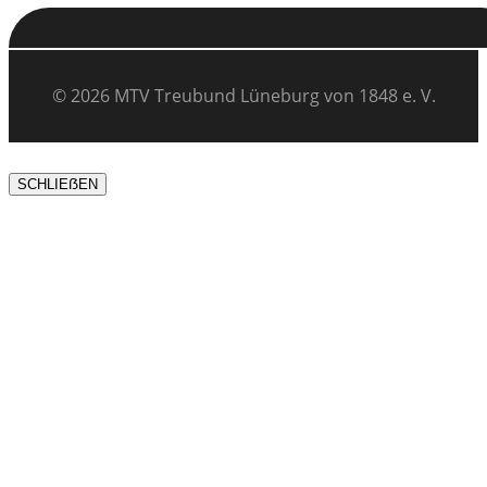
© 2026 MTV Treubund Lüneburg von 1848 e. V.
SCHLIEẞEN