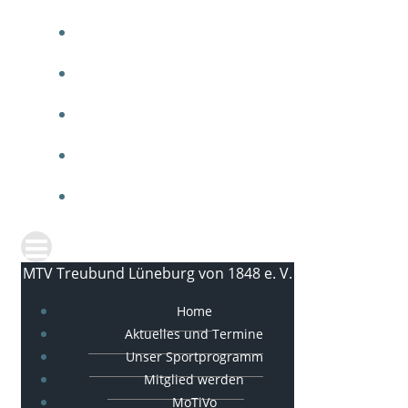
ARBEITEN BEIM MTV
MTV SPORTGALA
IMPRESSUM
DATENSCHUTZ
KONTAKT
MTV Treubund Lüneburg von 1848 e. V.
Home
Aktuelles und Termine
Unser Sportprogramm
Mitglied werden
MoTiVo