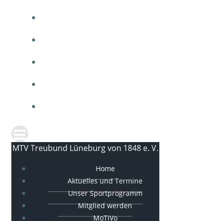
ARBEITEN BEIM MTV
MTV SPORTGALA
IMPRESSUM
DATENSCHUTZ
KONTAKT
MTV Treubund Lüneburg von 1848 e. V.
Home
Aktuelles und Termine
Unser Sportprogramm
Mitglied werden
MoTiVo