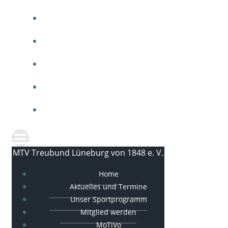
ARBEITEN BEIM MTV
MTV SPORTGALA
IMPRESSUM
DATENSCHUTZ
KONTAKT
MTV Treubund Lüneburg von 1848 e. V.
Home
Aktuelles und Termine
Unser Sportprogramm
Mitglied werden
MoTiVo