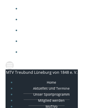
ARBEITEN BEIM MTV
MTV SPORTGALA
IMPRESSUM
DATENSCHUTZ
KONTAKT
MTV Treubund Lüneburg von 1848 e. V.
Home
Aktuelles und Termine
Unser Sportprogramm
Mitglied werden
MoTiVo